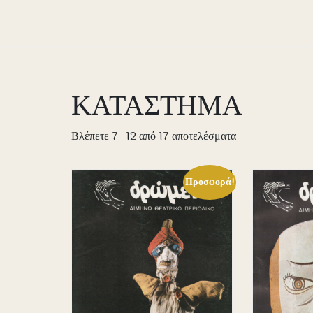
ΚΑΤΑΣΤΗΜΑ
Sorted
Βλέπετε 7–12 από 17 αποτελέσματα
by
price:
Προσφορά!
high
to
low