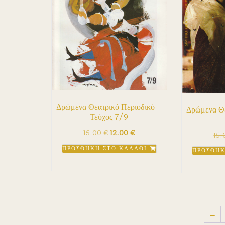
Δρώμενα Θεατρικό Περιοδικό –
Δρώμενα Θε
Τεύχος 7/9
Original
Η
15.00
€
12.00
€
15
price
τρέχουσα
ΠΡΟΣΘΉΚΗ ΣΤΟ ΚΑΛΆΘΙ
ΠΡΟΣΘΉΚ
was:
τιμή
15.00 €.
είναι:
12.00 €.
←