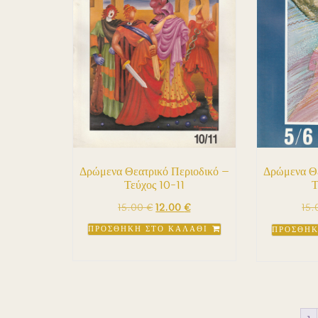
Δρώμενα Θεατρικό Περιοδικό –
Δρώμενα Θε
Τεύχος 10-11
Τ
Original
Η
15.00
€
12.00
€
15
price
τρέχουσα
ΠΡΟΣΘΉΚΗ ΣΤΟ ΚΑΛΆΘΙ
ΠΡΟΣΘΉΚ
was:
τιμή
15.00 €.
είναι:
12.00 €.