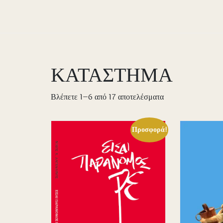
ΚΑΤΑΣΤΗΜΑ
Sorted
Βλέπετε 1–6 από 17 αποτελέσματα
by
price:
Προσφορά!
high
to
low