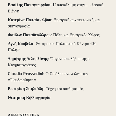
Βασίλης
Παπαγεωργίου
: Η αποκάλυψη στην… κλασική
Βιέννη
Κατερίνα
Παπαϊακώβου
: Θεατρική αρχιτεκτονική και
σκηνογραφία
Φαίδων
Παπαθεοδώρου
: Πόλη και Θεατρικός Χώρος
Αγνή
Κουβελά
: Θέατρο και Πολιτιστικό Κέντρο «Η
Πύλη»
Δημήτρης
Δεληολάνης
: Όργανο επαλήθευσης ο
Κινηματογράφος
Claudia
Provvedini
: Ο Στρέλερ ανανεώνει την
«Ψευδαίσθηση»
Βεατρίκη
Σπηλιάδη
: Τέχνη και αισθητισμός
Θεατρική Βιβλιογραφία
ΑΝΑΓΝΩΣΤΙΚΑ