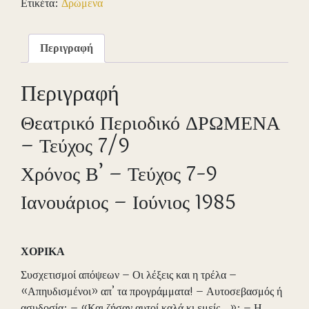
Ετικέτα:
Δρώμενα
7/9
ποσότητα
Περιγραφή
Περιγραφή
Θεατρικό Περιοδικό ΔΡΩΜΕΝΑ
– Τεύχος 7/9
Χρόνος Β’ – Τεύχος 7-9
Ιανουάριος – Ιούνιος 1985
ΧΟΡΙΚΑ
Συσχετισμοί απόψεων – Οι λέξεις και η τρέλα –
«Απηυδισμένοι» απ’ τα προγράμματα! – Αυτοσεβασμός ή
ασυδοσία; – «Και ζήσαν αυτοί καλά κι εμείς…»; – Η