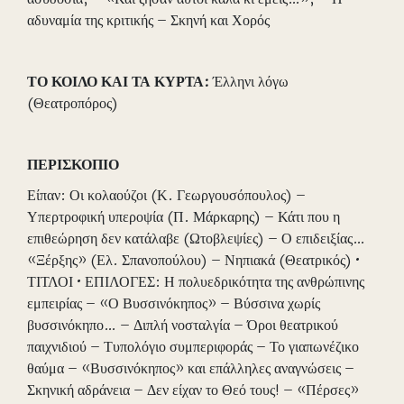
αδυναμία της κριτικής – Σκηνή και Χορός
ΤΟ ΚΟΙΛΟ ΚΑΙ ΤΑ ΚΥΡΤΑ:
Έλληνι λόγω
(Θεατροπόρος)
ΠΕΡΙΣΚΟΠΙΟ
Είπαν: Οι κολαούζοι (Κ. Γεωργουσόπουλος) –
Υπερτροφική υπεροψία (Π. Μάρκαρης) – Κάτι που η
επιθεώρηση δεν κατάλαβε (Ωτοβλεψίες) – Ο επιδειξίας…
«Ξέρξης» (Ελ. Σπανοπούλου) – Νηπιακά (Θεατρικός) •
ΤΙΤΛΟΙ • ΕΠΙΛΟΓΕΣ: Η πολυεδρικότητα της ανθρώπινης
εμπειρίας – «Ο Βυσσινόκηπος» – Βύσσινα χωρίς
βυσσινόκηπο… – Διπλή νοσταλγία – Όροι θεατρικού
παιχνιδιού – Τυπολόγιο συμπεριφοράς – Το γιαπωνέζικο
θαύμα – «Βυσσινόκηπος» και επάλληλες αναγνώσεις –
Σκηνική αδράνεια – Δεν είχαν το Θεό τους! – «Πέρσες»