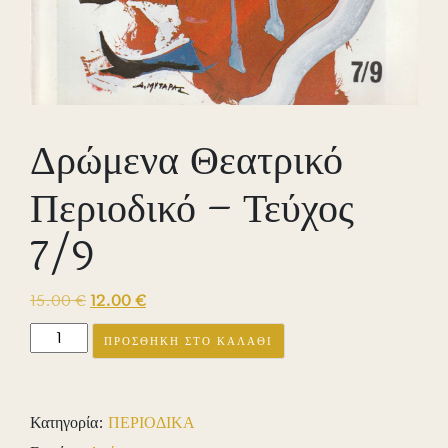
Δρώμενα Θεατρικό
Περιοδικό – Τεύχος
7/9
Original
Η
15.00
€
12.00
€
price
τρέχουσα
Δρώμενα
ΠΡΟΣΘΉΚΗ ΣΤΟ ΚΑΛΆΘΙ
was:
τιμή
Θεατρικό
15.00 €.
είναι:
Περιοδικό
12.00 €.
–
Κατηγορία:
ΠΕΡΙΟΔΙΚΑ
Τεύχος