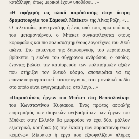
κατάθλιψη, όπως μερικοί έχουν υποθέσει…»
«Η αφήγηση ως υλικό παράστασης στην όψιμη
δραματουργία του Σάμουελ Μπέκετ»
της Λίνας Ρόζη.
«…
Ο τελευταίος μοντερνιστής ή ένας από τους πρωτοπόρους
του μεταμοντέρνου, ο Μπέκετ συγκαταλέγεται στους
κορυφαίους και πιο πολυσυζητημένους λογοτέχνες του 20ού
αιώνα. Στο επίκεντρο της δημιουργικής του περιπέτειας
βρίσκεται η εικόνα του σύγχρονου ανθρώπου, ο οποίος,
έχοντας βιώσει την κατάρρευση των πολιτισμικών αξιών
που στήριζαν τον δυτικό κόσμο, αποπειράται να τις
επαναδιαπραγματευτεί καταφεύγοντας στο μοναδικό πεδίο
στο οποίο είναι εγγεγραμμένες, στο λόγο…».
«Παραστάσεις έργων του Μπέκετ στη Θεσσαλονίκη»
του Κωνσταντίνου Κυριακού.
Ένας πρώτος ασφαλής
επιμερισμός των σκηνικών ανεβασμάτων των έργων του
Μπέκετ στην Ελλάδα θα μπορούσε να έχει δύο, μάλλον
εξωτερικά, κριτήρια: (α) την έκταση των παρασταινόμενων
κειμένων (δίπρακτα ή έργα που εξασφαλίζουν πλήρες