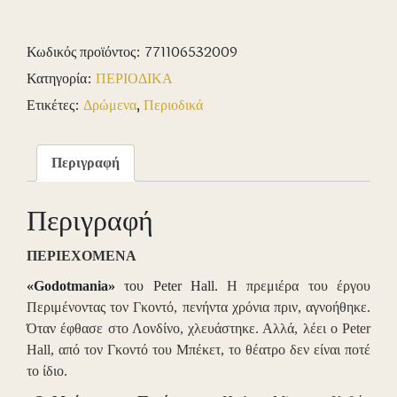
Περιοδικό
Τεύχος
Κωδικός προϊόντος:
771106532009
16
Κατηγορία:
ΠΕΡΙΟΔΙΚΑ
ποσότητα
Ετικέτες:
Δρώμενα
,
Περιοδικά
Περιγραφή
Περιγραφή
ΠΕΡΙΕΧΟΜΕΝΑ
«Godotmania»
του Peter Hall.
Η πρεμιέρα του έργου
Περιμένοντας τον Γκοντό, πενήντα χρόνια πριν, αγνοήθηκε.
Όταν έφθασε στο Λονδίνο, χλευάστηκε. Αλλά, λέει ο Peter
Hall, από τον Γκοντό του Μπέκετ, το θέατρο δεν είναι ποτέ
το ίδιο.