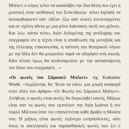
Μπέκετ ο λόγος τείνει να καταλάβει την ίδια θέση που έχει η
μουσική στην αισθητική του Σοπενάουερ· τείνει δηλαδή να
αυτοκαθοριστεί σαν «Ιδέα» έξω από υλικές συντεταγμένες
και σε σχέση πάντα με μια μόνο διάσταση: αυτή του χρόνου.
Και λέω πάντα τείνει, διότι δεδομένης της αντίληψης του
συγγραφέα ότι η τέχνη είναι η αποθέωση της μοναξιάς και
της έλλειψης επικοινωνίας, η ταύτιση του θεατρικού λόγου
με την Ιδέα δεν θα μπορούσε παρά να οδηγήσει στη σιωπή.
Κάτι τέτοιο όμως θα ισοδυναμούσε με την αυτοαναίρεση
του ίδιου του συγγραφέα…»
«Οι φωνές του Σάμιουελ Μπέκετ»
της Katharine
Worth.
«Αρχίζοντας θα ’θελα να κάνω μια μικρή αναφορά
στον τίτλο του άρθρου «Οι Φωνές του Σάμιουελ Μπέκετ».
Αλήθεια, τι φωνές είναι αυτές; θα διερωτηθεί κανείς. Μήπως
είναι σαν τις φωνές που εμπνέουν την Αγία Ιωάννα ή τον
τυφλό Μίλτονα όταν τον επισκέπτεται κάθε βράδυ η Μούσα
του; Ή μήπως είναι φωνές λιγότερο ευπρόσδεκτες, κάτι
όπως οι απειλητικές και παραισθητικές φωνές που ζει ο