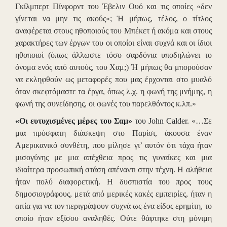
Γκίλμπερτ Πίνφορντ του Έβελιν Ουό και τις οποίες «δεν
γίνεται να μην τις ακούς»; Ή μήπως, τέλος, ο τίτλος
αναφέρεται στους ηθοποιούς του Μπέκετ ή ακόμα και στους
χαρακτήρες των έργων του οι οποίοι είναι συχνά και οι ίδιοι
ηθοποιοί (όπως άλλωστε τόσο σαρδόνια υποδηλώνει το
όνομα ενός από αυτούς, του Χαμ;) Ή μήπως θα μπορούσαν
να εκληφθούν ως μεταφορές που μας έρχονται στο μυαλό
όταν σκεφτόμαστε τα έργα, όπως λ.χ. η φωνή της μνήμης, η
φωνή της συνείδησης, οι φωνές του παρελθόντος κ.λπ.»
«Οι ευτυχισμένες μέρες του Σαμ»
του John Calder.
«…Σε
μια πρόσφατη διάσκεψη στο Παρίσι, άκουσα έναν
Αμερικανικό συνθέτη, που μίλησε γι’ αυτόν ότι τάχα ήταν
μισογύνης με μια απέχθεια προς τις γυναίκες και μια
ιδιαίτερα προσωπική στάση απέναντι στην τέχνη. Η αλήθεια
ήταν πολύ διαφορετική. Η δυσπιστία του προς τους
δημοσιογράφους, μετά από μερικές κακές εμπειρίες, ήταν η
αιτία για να τον περιγράψουν συχνά ως ένα είδος ερημίτη, το
οποίο ήταν εξίσου αναληθές. Ούτε θάφτηκε στη μόνιμη