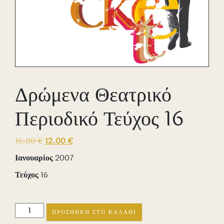
Δρώμενα Θεατρικό
Περιοδικό Τεύχος 16
Original
Η
15.00
€
12.00
€
price
τρέχουσα
Ιανουαρίος
2007
was:
τιμή
Τεύχος
16
15.00 €.
είναι:
12.00 €.
Δρώμενα
ΠΡΟΣΘΉΚΗ ΣΤΟ ΚΑΛΆΘΙ
Θεατρικό