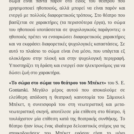
σώμα είναι πάντα παρόν στο είδος του θεάτρου που
χρησιμοποιεί ηθοποιούς, αλλά μπορεί να είναι παρόν και
ενεργό με πολλούς διαφορετικούς τρόπους. Στο θέατρο που
βασίζεται σε χαρακτήρες (τα περισσότερα έργα), το σώμα
του ηθοποιού υποτάσσεται σε ψυχολογικούς παράγοντες: ο
ηθοποιός πρέπει να ενσαρκώσει διαφορετικούς χαρακτήρες
και να εκφράσει διαφορετικές ψυχολογικές καταστάσεις. Σε
αυτό το πλαίσιο το σώμα είναι ένα μέσο, που υπάγεται εξ
ολοκλήρου στην πλοκή και στην ψυχολογική περιγραφή.
Υποστηρίζει τη δράση και ενεργεί σαν ηλεκτρονόμος για να
δώσει ζωή στο χαρακτήρα.
«Το σώμα στο σώμα του θεάτρου του Μπέκετ»
του S. E.
Gontarski.
Μεγάλο μέρος αυτού που αποκαλούμε σε
ελεύθερη απόδοση η θεατρική καινοτομία του Σάμιουελ
Μπέκετ, η συνεισφορά του στη νεωτεριστική και μετα-
νεωτεριστική σκηνή, αποτέλεσε μία επίθεση στο θέατρο, ή
τουλάχιστον μία επίθεση κατά της θεατρικής συνθήκης. Το
θέατρο ήταν ίσως ένας ιδιαίτερα δελεαστικός στόχος για τις
αποικοδομήσεις του Μπέκετ εφόσον είναι το μόνο