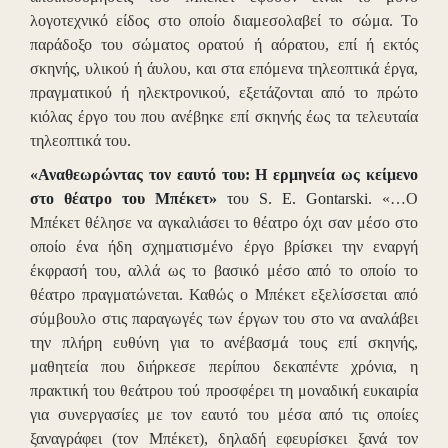
λογοτεχνικό είδος στο οποίο διαμεσολαβεί το σώμα. Το
παράδοξο του σώματος ορατού ή αόρατου, επί ή εκτός
σκηνής, υλικού ή άυλου, και στα επόμενα τηλεοπτικά έργα,
πραγματικού ή ηλεκτρονικού, εξετάζονται από το πρώτο
κιόλας έργο του που ανέβηκε επί σκηνής έως τα τελευταία
τηλεοπτικά του.
«Αναθεωρώντας τον εαυτό του: Η ερμηνεία ως κείμενο
στο θέατρο του Μπέκετ»
του S. E. Gontarski.
«…Ο
Μπέκετ θέλησε να αγκαλιάσει το θέατρο όχι σαν μέσο στο
οποίο ένα ήδη σχηματισμένο έργο βρίσκει την εναργή
έκφρασή του, αλλά ως το βασικό μέσο από το οποίο το
θέατρο πραγματώνεται. Καθώς ο Μπέκετ εξελίσσεται από
σύμβουλο στις παραγωγές των έργων του στο να αναλάβει
την πλήρη ευθύνη για το ανέβασμά τους επί σκηνής,
μαθητεία που διήρκεσε περίπου δεκαπέντε χρόνια, η
πρακτική του θεάτρου τού προσφέρει τη μοναδική ευκαιρία
για συνεργασίες με τον εαυτό του μέσα από τις οποίες
ξαναγράφει (τον Μπέκετ), δηλαδή εφευρίσκει ξανά τον