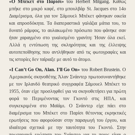
«Ο Μπέκετ στο Παρίσι»
του Herbert Mitgang.
Καθώς
μπήκε στο μικρό καφέ, στο μπουλβάρ St. Jacques στο 14ο
Διαμέρισμα, όλα για τον Σάμουελ Μπέκετ φάνηκαν οικεία
και απροσδόκητα. Τα διαπεραστικά γαλάζια μάτια του, το
δυνατό ράμφος, το αυλακωμένο πρόσωπο που φάνηκε σαν
ήταν χαραγμένο στο γυαλισμένο γρανίτη: Ήσαν όλα εκεί.
Αλλά η εντύπωση της σκληρότητας και της έλλειψης
αυτοπεποίθησης που αντλήθηκαν από τις φωτογραφίες και
τις ιστορίες δεν ταίριαξε με αυτό το άτομο.
«I Can’t Go On, Alan. I’ll Go On»
του Robert Brustein.
Ο
Αμερικανός σκηνοθέτης Άλαν Σνάιντερ πρωτοσυναντήθηκε
με τον Ιρλανδό θεατρικό συγγραφέα Σάμουελ Μπέκετ το
1955, όταν είχε προσληφθεί για να σκηνοθετήσει για πρώτη
φορά το Περιμένοντας τον Γκοντό στις ΗΠΑ, και
συγκεκριμένα στο Μαϊάμι. Ο Σνάιντερ είχε πάει στο
διαμέρισμα του Μπέκετ στο Παρίσι θέτοντας εκρηκτικές
ερωτήσεις που αφορούσαν στην παραγωγή του έργου, και
ιδιαίτερα σχετικά με την ταυτότητα του Γκοντό. Στην
πρωταρχική ερώτηση του Σνάιντερ για το ποιος είναι ο