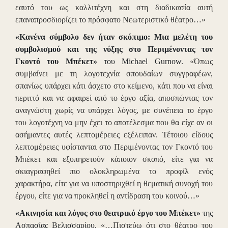
εαυτό του ως καλλιτέχνη και στη διαδικασία αυτή
επαναπροσδιορίζει το πρόσφατο Νεωτεριστικό θέατρο…»
«Κανένα σύμβολο δεν ήταν σκόπιμο: Μια μελέτη του
συμβολισμού και της νύξης στο Περιμένοντας τον
Γκοντό του Μπέκετ»
του Michael Gurnow.
«Όπως
συμβαίνει με τη λογοτεχνία σπουδαίων συγγραφέων,
σπανίως υπάρχει κάτι άσχετο στο κείμενο, κάτι που να είναι
περιττό και να αφαιρεί από το έργο αξία, αποσπώντας τον
αναγνώστη χωρίς να υπάρχει λόγος, με συνέπεια το έργο
του λογοτέχνη να μην έχει το αποτέλεσμα που θα είχε αν οι
ασήμαντες αυτές λεπτομέρειες εξέλειπαν. Τέτοιου είδους
λεπτομέρειες υφίστανται στο Περιμένοντας τον Γκοντό του
Μπέκετ και εξυπηρετούν κάποιον σκοπό, είτε για να
σκιαγραφηθεί πιο ολοκληρωμένα το προφίλ ενός
χαρακτήρα, είτε για να υποστηριχθεί η θεματική συνοχή του
έργου, είτε για να προκληθεί η αντίδραση του κοινού…»
«Ακινησία και λόγος στο θεατρικό έργο του Μπέκετ»
της
Ασπασίας Βελισσαρίου.
«…Πιστεύω ότι στο θέατρο του