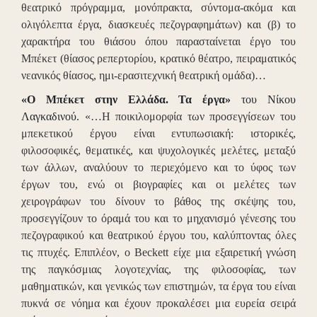
θεατρικό πρόγραμμα, μονόπρακτα, σύντομα-ακόμα και
ολιγόλεπτα έργα, διασκευές πεζογραφημάτων) και (β) το
χαρακτήρα του θιάσου όπου παρασταίνεται έργο του
Μπέκετ (θίασος ρεπερτορίου, κρατικό θέατρο, πειραματικός
νεανικός θίασος, ημι-ερασιτεχνική θεατρική ομάδα)…
«Ο Μπέκετ στην Ελλάδα. Τα έργα»
του Νίκου
Λαγκαδινού.
«…Η ποικιλομορφία των προσεγγίσεων του
μπεκετικού έργου είναι εντυπωσιακή: ιστορικές,
φιλοσοφικές, θεματικές, και ψυχολογικές μελέτες, μεταξύ
των άλλων, αναλύουν το περιεχόμενο και το ύφος των
έργων του, ενώ οι βιογραφίες και οι μελέτες των
χειρογράφων του δίνουν το βάθος της σκέψης του,
προσεγγίζουν το όραμά του και το μηχανισμό γένεσης του
πεζογραφικού και θεατρικού έργου του, καλύπτοντας όλες
τις πτυχές. Επιπλέον, ο Beckett είχε μια εξαιρετική γνώση
της παγκόσμιας λογοτεχνίας, της φιλοσοφίας, των
μαθηματικών, και γενικώς των επιστημών, τα έργα του είναι
πυκνά σε νόημα και έχουν προκαλέσει μια ευρεία σειρά