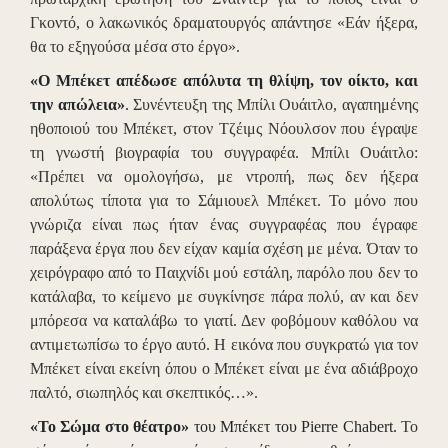
Γκοντό, ο λακωνικός δραματουργός απάντησε «Εάν ήξερα,
θα το εξηγούσα μέσα στο έργο».
«Ο Μπέκετ απέδωσε απόλυτα τη θλίψη, τον οίκτο, και
την απώλεια»
.
Συνέντευξη της Μπίλι Ουάιτλο, αγαπημένης
ηθοποιού του Μπέκετ, στον Τζέιμς Νόουλσον που έγραψε
τη γνωστή βιογραφία του συγγραφέα. Μπίλι Ουάιτλο:
«Πρέπει να ομολογήσω, με ντροπή, πως δεν ήξερα
απολύτως τίποτα για το Σάμιουελ Μπέκετ. Το μόνο που
γνώριζα είναι πως ήταν ένας συγγραφέας που έγραφε
παράξενα έργα που δεν είχαν καμία σχέση με μένα. Όταν το
χειρόγραφο από το Παιχνίδι μού εστάλη, παρόλο που δεν το
κατάλαβα, το κείμενο με συγκίνησε πάρα πολύ, αν και δεν
μπόρεσα να καταλάβω το γιατί. Δεν φοβόμουν καθόλου να
αντιμετωπίσω το έργο αυτό. Η εικόνα που συγκρατώ για τον
Μπέκετ είναι εκείνη όπου ο Μπέκετ είναι με ένα αδιάβροχο
παλτό, σιωπηλός και σκεπτικός…».
«Το Σώμα στο θέατρο»
του Μπέκετ του Pierre Chabert.
Το