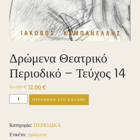
Δρώμενα Θεατρικό
Περιοδικό – Τεύχος 14
Original
Η
15.00
€
12.00
€
price
τρέχουσα
Δρώμενα
ΠΡΟΣΘΉΚΗ ΣΤΟ ΚΑΛΆΘΙ
was:
τιμή
Θεατρικό
15.00 €.
είναι:
Περιοδικό
12.00 €.
-
Κατηγορία:
ΠΕΡΙΟΔΙΚΑ
Τεύχος
Ετικέτα:
Δρώμενα
14