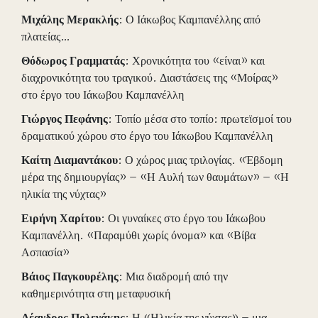
Μιχάλης
Μερακλής
: Ο Ιάκωβος Καμπανέλλης από
πλατείας…
Θόδωρος
Γραμματάς
: Χρονικότητα του «είναι» και
διαχρονικότητα του τραγικού. Διαστάσεις της «Μοίρας»
στο έργο του Ιάκωβου Καμπανέλλη
Γιώργος
Πεφάνης
: Τοπίο μέσα στο τοπίο: πρωτεϊσμοί του
δραματικού χώρου στο έργο του Ιάκωβου Καμπανέλλη
Καίτη
Διαμαντάκου
: Ο χώρος μιας τριλογίας. «Έβδομη
μέρα της δημιουργίας» – «Η Αυλή των θαυμάτων» – «Η
ηλικία της νύχτας»
Ειρήνη
Χαρίτου
: Οι γυναίκες στο έργο του Ιάκωβου
Καμπανέλλη. «Παραμύθι χωρίς όνομα» και «Βίβα
Ασπασία»
Βάιος
Παγκουρέλης
: Μια διαδρομή από την
καθημερινότητα στη μεταφυσική
Λέανδρος
Πολενάκης
: Η «Ηλικία της νύχτας» – μια