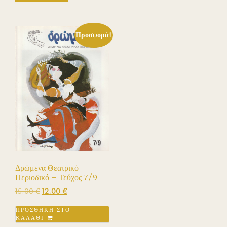
Προσφορά!
Δρώμενα Θεατρικό
Περιοδικό – Τεύχος 7/9
Original
Η
15.00
€
12.00
€
price
τρέχουσα
ΠΡΟΣΘΉΚΗ ΣΤΟ
was:
τιμή
ΚΑΛΆΘΙ
15.00 €.
είναι: