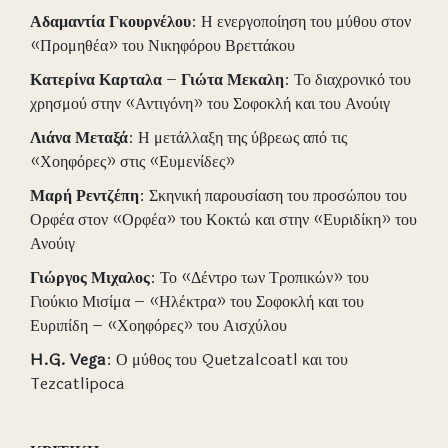
Αδαμαντία
Γκουρνέλου
: Η ενεργοποίηση του μύθου στον
«Προμηθέα» του Νικηφόρου Βρεττάκου
Κατερίνα
Καρταλα
–
Γιώτα
Μεκαλη
: Το διαχρονικό του
χρησμού στην «Αντιγόνη» του Σοφοκλή και του Ανούιγ
Λιάνα
Μεταξά
: Η μετάλλαξη της ύβρεως από τις
«Χοηφόρες» στις «Ευμενίδες»
Μαρή
Ρεντζέπη
: Σκηνική παρουσίαση του προσώπου του
Ορφέα στον «Ορφέα» του Κοκτώ και στην «Ευριδίκη» του
Ανούιγ
Γιώργος
Μιχαλος
: Το «Δέντρο των Τροπικών» του
Γιούκιο Μισίμα – «Ηλέκτρα» του Σοφοκλή και του
Ευριπίδη – «Χοηφόρες» του Αισχύλου
H.G. Vega
: Ο μύθος του Quetzalcoatl και του
Tezcatlipoca